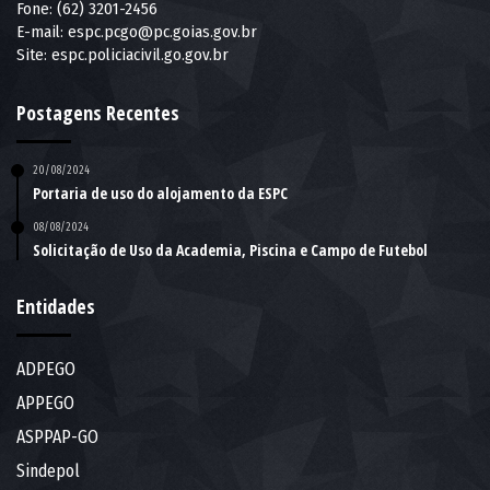
Fone: (62) 3201-2456
E-mail:
espc.pcgo@pc.goias.gov.br
Site:
espc.policiacivil.go.gov.br
Postagens Recentes
20/08/2024
Portaria de uso do alojamento da ESPC
08/08/2024
Solicitação de Uso da Academia, Piscina e Campo de Futebol
Entidades
ADPEGO
APPEGO
ASPPAP-GO
Sindepol