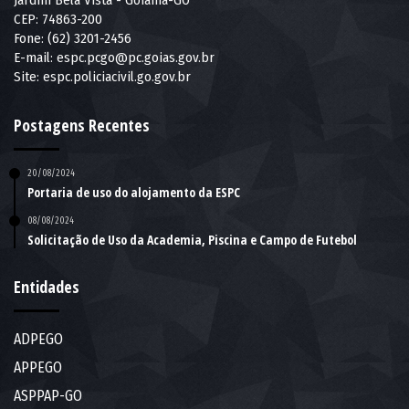
Jardim Bela Vista - Goiânia-GO
CEP: 74863-200
Fone: (62) 3201-2456
E-mail:
espc.pcgo@pc.goias.gov.br
Site:
espc.policiacivil.go.gov.br
Postagens Recentes
20/08/2024
Portaria de uso do alojamento da ESPC
08/08/2024
Solicitação de Uso da Academia, Piscina e Campo de Futebol
Entidades
ADPEGO
APPEGO
ASPPAP-GO