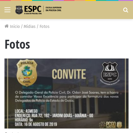
Menu
Pr
po
Início
/
Mídias
/
Fotos
Fotos