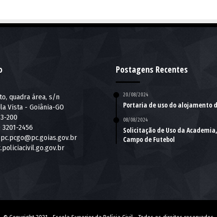
o
Postagens Recentes
20/08/2024
lto, quadra área, s/n
Portaria de uso do alojamento 
la Vista - Goiânia-GO
63-200
08/08/2024
) 3201-2456
Solicitação de Uso da Academia,
pc.pcgo@pc.goias.gov.br
Campo de Futebol
.policiacivil.go.gov.br