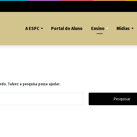
A ESPC
Portal do Aluno
Ensino
Mídias
do. Talvez a pesquisa possa ajudar.
Pesquisar
por: