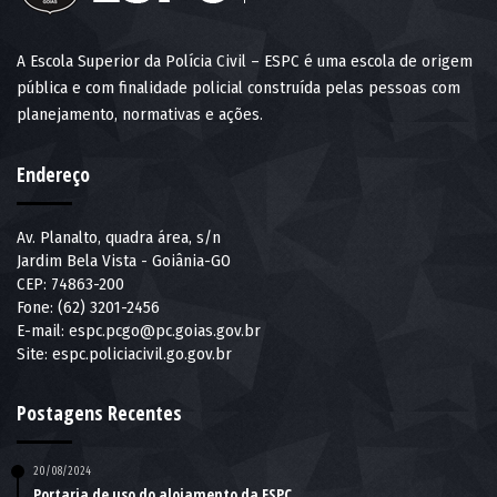
A Escola Superior da Polícia Civil – ESPC é uma escola de origem
pública e com finalidade policial construída pelas pessoas com
planejamento, normativas e ações.
Endereço
Av. Planalto, quadra área, s/n
Jardim Bela Vista - Goiânia-GO
CEP: 74863-200
Fone: (62) 3201-2456
E-mail:
espc.pcgo@pc.goias.gov.br
Site:
espc.policiacivil.go.gov.br
Postagens Recentes
20/08/2024
Portaria de uso do alojamento da ESPC